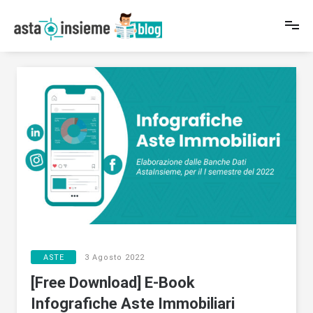
Salta
al
contenuto
News e in-formazioni sul mondo delle Aste e del Real Estate
Blog AstaInsieme
ASTE
3 Agosto 2022
[Free Download] E-Book
Infografiche Aste Immobiliari