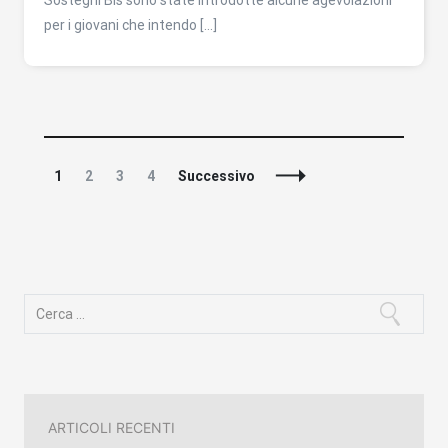
Sostegni Bis sono state introdotte alcune agevolazioni
per i giovani che intendo […]
Navigazione
Pagina
Pagina
Pagina
Pagina
1
2
3
4
Successivo
articoli
Ricerca
per:
ARTICOLI RECENTI