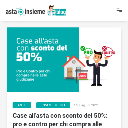
Salta
al
contenuto
News e in-formazioni sul mondo delle Aste e del Real Estate
Blog AstaInsieme
,
ASTE
INVESTIMENTI
16 Luglio 2021
Case all’asta con sconto del 50%:
pro e contro per chi compra alle