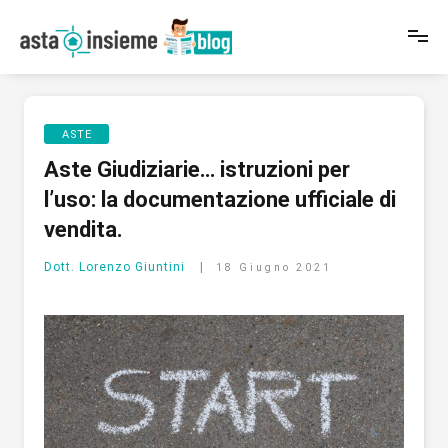
Salta
al
contenuto
News e in-formazioni sul mondo delle Aste e del Real Estate
Blog AstaInsieme
ASTE
Aste Giudiziarie… istruzioni per
l’uso: la documentazione ufficiale di
vendita.
Dott. Lorenzo Giuntini
18 Giugno 2021