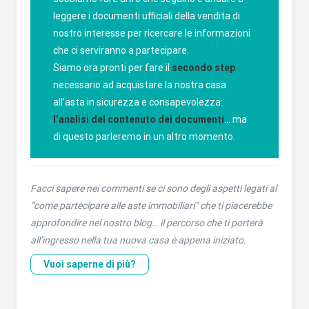
leggere i documenti ufficiali della vendita di
nostro interesse per ricercare le informazioni
che ci serviranno a partecipare.
Siamo ora pronti per fare il
secondo step
necessario ad acquistare la nostra casa
all’asta in sicurezza e consapevolezza:
l’analisi del contenuto dei documenti
… ma
di questo parleremo in un altro momento.
Facci sapere nei commenti se ci sono degli aspetti legati al
“come partecipare alle aste immobiliari” che ti piacerebbe
approfondire nel nostro blog… il percorso che ti porterà
all’ingresso nella tua nuova casa è appena iniziato.
Vuoi saperne di più?