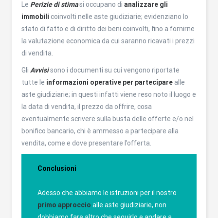
Le
Perizie di stima
si occupano di
analizzare gli
immobili
coinvolti nelle aste giudiziarie; evidenziano lo
stato di fatto e di diritto dei beni coinvolti, fino a fornirne
la valutazione economica da cui saranno ricavati i prezzi
di vendita.
Gli
Avvisi
sono i documenti su cui vengono riportate
tutte le
informazioni operative
per partecipare
alle
aste giudiziarie; in questi infatti viene reso noto il luogo e
la data di vendita, il prezzo da offrire, cosa
eventualmente scrivere sulla busta delle offerte e/o nel
bonifico bancario, chi è ammesso a partecipare alla
vendita, come e dove presentare l’offerta.
Conclusioni
Adesso che abbiamo le istruzioni per il nostro
primo approccio
alle aste giudiziarie, non
dobbiamo fare altro che seguirlo e andare a